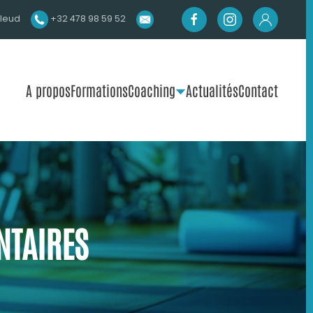
lleud
+32 478 98 59 52
A propos
Formations
Coaching
Actualités
Contact
NTAIRES