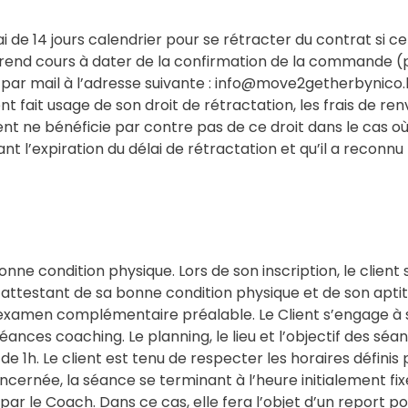
ai de 14 jours calendrier pour se rétracter du contrat si c
 prend cours à dater de la confirmation de la commande (pr
par mail à l’adresse suivante : info@move2getherbynico.be
ent fait usage de son droit de rétractation, les frais de r
lient ne bénéficie par contre pas de ce droit dans le cas 
’expiration du délai de rétractation et qu’il a reconnu p
nne condition physique. Lors de son inscription, le client 
) attestant de sa bonne condition physique et de son apti
amen complémentaire préalable. Le Client s’engage à sig
séances coaching. Le planning, le lieu et l’objectif des 
e 1h. Le client est tenu de respecter les horaires définis
ncernée, la séance se terminant à l’heure initialement f
n par le Coach. Dans ce cas, elle fera l’objet d’un report p