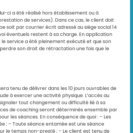
elui-ci a été réalisé hors établissement ou à
estation de services). Dans ce cas, le client doit
 soit par courrier écrit adressé au siège social 14
envoi éventuels restent à sa charge. En application
où le service a été pleinement exécuté et que son
erdre son droit de rétractation une fois que le
sera tenu de délivrer dans les 10 jours ouvrables de
tude à exercer une activité physique. L’accès au
naler tout changement ou difficulté lié à sa
séances de coaching seront déterminés ensemble par
 pour les séances. En conséquence de quoi : – Les
ixée ; – Toute séance entamée est une séance
our le temps non-presté ; – Le client est tenu de