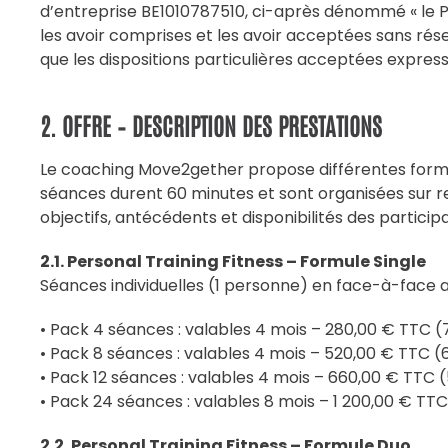
d’entreprise BE1010787510, ci-après dénommé « le P
les avoir comprises et les avoir acceptées sans réser
que les dispositions particulières acceptées expres
2. OFFRE – DESCRIPTION DES PRESTATIONS
Le coaching Move2gether propose différentes formul
séances durent 60 minutes et sont organisées sur 
objectifs, antécédents et disponibilités des particip
2.1. Personal Training Fitness – Formule Single
Séances individuelles (1 personne) en face-à-face 
• Pack 4 séances : valables 4 mois – 280,00 € TTC 
• Pack 8 séances : valables 4 mois – 520,00 € TTC 
• Pack 12 séances : valables 4 mois – 660,00 € TTC
• Pack 24 séances : valables 8 mois – 1 200,00 € T
2.2. Personal Training Fitness – Formule Duo