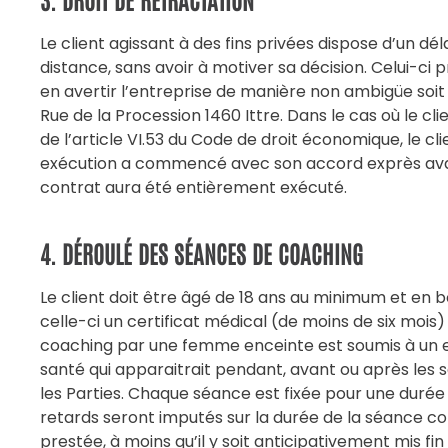
Le client agissant à des fins privées dispose d’un dél
distance, sans avoir à motiver sa décision. Celui-ci
en avertir l’entreprise de manière non ambigüe soit 
Rue de la Procession 1460 Ittre. Dans le cas où le cli
de l’article VI.53 du Code de droit économique, le c
exécution a commencé avec son accord exprès avant l
contrat aura été entièrement exécuté.
4. DÉROULÉ DES SÉANCES DE COACHING
Le client doit être âgé de 18 ans au minimum et en bo
celle-ci un certificat médical (de moins de six mois
coaching par une femme enceinte est soumis à un ex
santé qui apparaitrait pendant, avant ou après les 
les Parties. Chaque séance est fixée pour une durée d
retards seront imputés sur la durée de la séance co
prestée, à moins qu’il y soit anticipativement mis fi