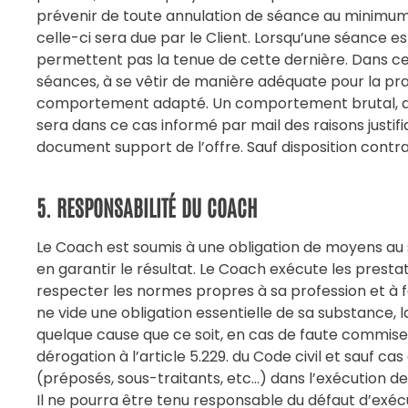
prévenir de toute annulation de séance au minimum 2
celle-ci sera due par le Client. Lorsqu’une séance es
permettent pas la tenue de cette dernière. Dans ce c
séances, à se vêtir de manière adéquate pour la pra
comportement adapté. Un comportement brutal, agre
sera dans ce cas informé par mail des raisons justifia
document support de l’offre. Sauf disposition contra
5. RESPONSABILITÉ DU COACH
Le Coach est soumis à une obligation de moyens au sen
en garantir le résultat. Le Coach exécute les prestat
respecter les normes propres à sa profession et à fo
ne vide une obligation essentielle de sa substance, 
quelque cause que ce soit, en cas de faute commise d
dérogation à l’article 5.229. du Code civil et sauf c
(préposés, sous-traitants, etc…) dans l’exécution 
Il ne pourra être tenu responsable du défaut d’exécut