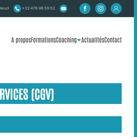
lleud
+32 478 98 59 52
A propos
Formations
Coaching
Actualités
Contact
RVICES (CGV)