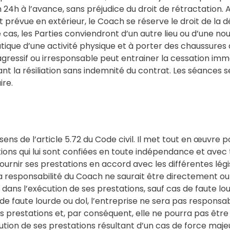
4h à l’avance, sans préjudice du droit de rétractation. 
t prévue en extérieur, le Coach se réserve le droit de la d
as, les Parties conviendront d’un autre lieu ou d’une nouv
tique d’une activité physique et à porter des chaussures 
ssif ou irresponsable peut entrainer la cessation imméd
nt la résiliation sans indemnité du contrat. Les séances se
ire.
s de l’article 5.72 du Code civil. Il met tout en œuvre pou
ions qui lui sont confiées en toute indépendance et avec tou
urnir ses prestations en accord avec les différentes légi
la responsabilité du Coach ne saurait être directement ou
ans l’exécution de ses prestations, sauf cas de faute lour
as de faute lourde ou dol, l’entreprise ne sera pas respons
des prestations et, par conséquent, elle ne pourra pas ê
ion de ses prestations résultant d’un cas de force majeure