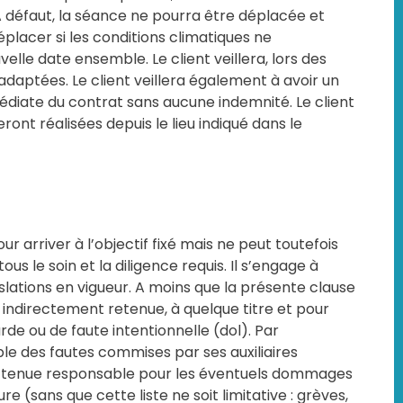
A défaut, la séance ne pourra être déplacée et
éplacer si les conditions climatiques ne
elle date ensemble. Le client veillera, lors des
adaptées. Le client veillera également à avoir un
iate du contrat sans aucune indemnité. Le client
ront réalisées depuis le lieu indiqué dans le
r arriver à l’objectif fixé mais ne peut toutefois
s le soin et la diligence requis. Il s’engage à
slations en vigueur. A moins que la présente clause
 indirectement retenue, à quelque titre et pour
de ou de faute intentionnelle (dol). Par
able des fautes commises par ses auxiliaires
tre tenue responsable pour les éventuels dommages
 (sans que cette liste ne soit limitative : grèves,