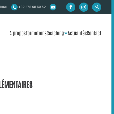
lleud
+32 478 98 59 52
A propos
Formations
Coaching
Actualités
Contact
LÉMENTAIRES