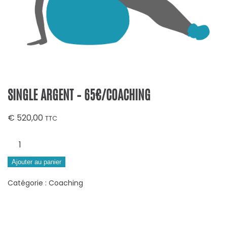
SINGLE ARGENT – 65€/COACHING
€
520,00
TTC
quantité
de
Single
Ajouter au panier
Argent
Catégorie :
Coaching
-
65€/coaching