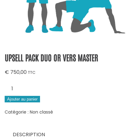
UPSELL PACK DUO OR VERS MASTER
€
750,00
TTC
quantité
de
Upsell
Ajouter au panier
Pack
Catégorie :
Non classé
Duo
Or
vers
DESCRIPTION
Master