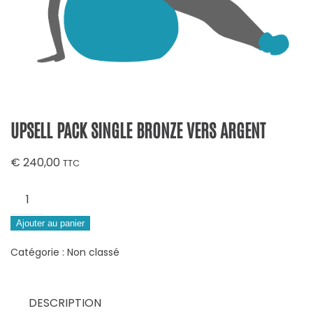
UPSELL PACK SINGLE BRONZE VERS ARGENT
€
240,00
TTC
quantité
de
Upsell
Ajouter au panier
Pack
Catégorie :
Non classé
Single
Bronze
vers
DESCRIPTION
Argent